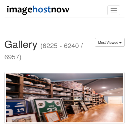
Toggle
navigati
Gallery
Most Viewed
(6225 - 6240 /
6957)