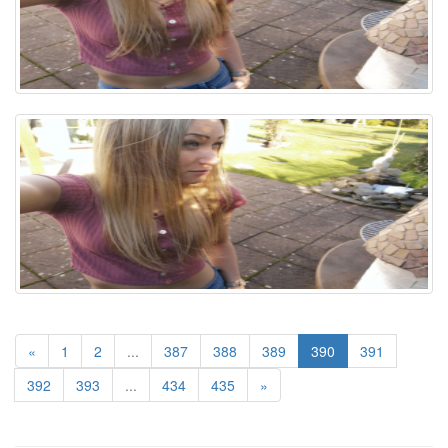
«
1
2
...
387
388
389
390
391
392
393
...
434
435
»