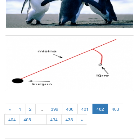
«
1
2
...
399
400
401
402
403
404
405
...
434
435
»