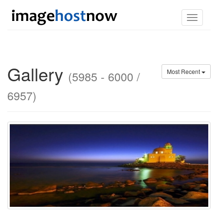
Toggle
navigati
Gallery
Most Recent
(5985 - 6000 /
6957)