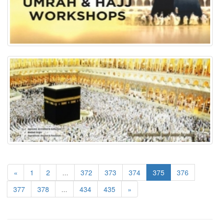
«
1
2
...
372
373
374
375
376
377
378
...
434
435
»